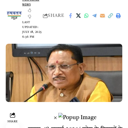
NEWS
SHARE
LAST
UPDATED:
JULY 18, 2025
6:36 PM
×
SHARE