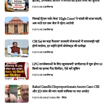
झटका, उपभोक्ता आयोग ने लगाया 60 हजार रुपये का जुर्माना
FEATURED
छत्तीसगढ़
भिलाई ट्रिपल मर्डर केस’ High Court’ ने फांसी की सजा बदली,
अब मरते दम तक जेल में रहेगा आरोपी
FEATURED
छत्तीसगढ़
CM Sai का बड़ा फैसला’ सरकारी योजनाओं में लापरवाही नहीं
होगी बर्दाश्त, हर महीने होगी प्रोजेक्ट्स की समीक्षा
FEATURED
छत्तीसगढ़
LPG उपभोक्ताओं के लिए खुशखबरी’ छत्तीसगढ़ में शुरू होगा 10
किलो का हल्का गैस सिलेंडर, ऐसे करें बुकिंग
FEATURED
छत्तीसगढ़
Rahul Gandhi Disproportionate Assets Case: CBI
और ED जांच की मांग वाली याचिका पर नया अपडेट
FEATURED
NATIONAL
देश - विदेश