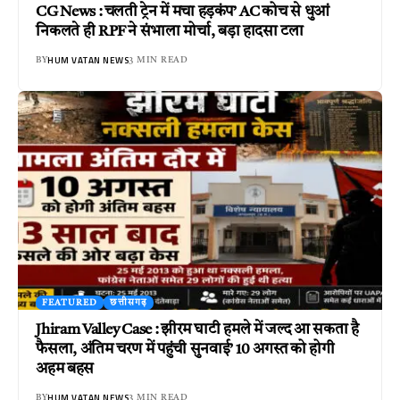
CG News : चलती ट्रेन में मचा हड़कंप’ AC कोच से धुआं
निकलते ही RPF ने संभाला मोर्चा, बड़ा हादसा टला
HUM VATAN NEWS
BY
3 MIN READ
FEATURED
छत्तीसगढ़
Jhiram Valley Case : झीरम घाटी हमले में जल्द आ सकता है
फैसला, अंतिम चरण में पहुंची सुनवाई’ 10 अगस्त को होगी
अहम बहस
HUM VATAN NEWS
BY
3 MIN READ