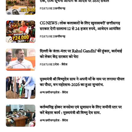
रोक, राज्य सूचना आयोग के आदेश पर उठाए सवाल
FEATURED
छत्तीसगढ़
CG NEWS : लोक कलाकारों के लिए खुशखबरी’ छत्तीसगढ़
सरकार देगी सालाना 12 से 24 हजार रुपये, आवेदन आमंत्रित
FEATURED
छत्तीसगढ़
दिल्ली के जंतर-मंतर पर Rahul Gandhi’ की हुंकार, कार्रवाई
को लेकर केंद्र सरकार को घेरा
FEATURED
देश - विदेश
मुख्यमंत्री श्री विष्णुदेव साय ने अपनी माँ के नाम पर लगाया पीपल
का पौधा, वन महोत्सव-2026 का हुआ शुभारंभ.
अन्य
छत्तीसगढ़
देश - विदेश
कर्तव्यनिष्ठ होकर जनसेवा एवं सुशासन के लिए जमीनी स्तर पर
करें बेहतर कार्य : मुख्यमंत्री श्री विष्णु देव साय.
अन्य
छत्तीसगढ़
देश - विदेश