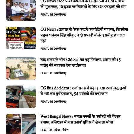
CG News : स्टेट पॉवर कंपनीज के 12 संगठनों ने CM साय से
की मुलाकात, 10 हजार कर्मचारियों के लिए OPS बहाली की मांग
FEATURED
छत्तीसगढ़
CG News : तलवार से केक काटने का वीडियो वायरल, शिवसेना
प्रमुख धनंजय सिंह परिहार ने दी सफाई’ बोले- इसमें कुछ गलत
नहीं
FEATURED
छत्तीसगढ़
बाढ़ संकट के बीच CM Sai’ का बड़ा फैसला, असम को ₹5
करोड़ की सहायता देगा छत्तीसगढ़
FEATURED
छत्तीसगढ़
CG Bus Accident : छत्तीसगढ़ में बड़ा हादसा टला’ श्रद्धालुओं
से भरी बस दुर्घटनाग्रस्त, 54 यात्रियों की बची जान
FEATURED
छत्तीसगढ़
West Bengal News : ममता बनर्जी के काफिले को घेरकर
हंगामा, हलिशहर में बढ़ा तनाव’ पुलिस ने संभाला मोर्चा
FEATURED
देश - विदेश