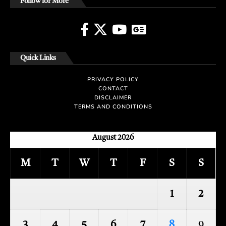
Follow for More
Quick Links
PRIVACY POLICY
CONTACT
DISCLAIMER
TERMS AND CONDITIONS
August 2026
M
T
W
T
F
S
S
1
2
3
4
5
6
7
8
9