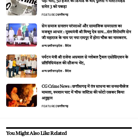
पड़ा भारी, 50 हजार की डिमांड के बाद पुलिस ने मास्टरमाइंड
समेत 3 को पकड़ा
FEATURED
छत्तीसगढ़
सेन समाज सनातन परंपराओं और सामाजिक समरसता का
मजबूत आधार : मुख्यमंत्री श्री विष्णु देव साय…संत शिरोमणि सेन
जी महाराज के नाम पर नया रायपुर में होगा चौक का नामकरण.
अन्य
छत्तीसगढ़
देश - विदेश
पर्यटन मंत्री श्री राजेश अग्रवाल से ग्लोबल ट्रैवल एसोसिएशन के
प्रतिनिधिमंडल की सौजन्य भेंट,
अन्य
छत्तीसगढ़
देश - विदेश
CG Crime News : छत्तीसगढ़ में तंत्र साधना का सनसनीखेज
मामला, श्मशान घाट में चीफ जस्टिस की फोटो रखकर किया
अनुष्ठान
FEATURED
छत्तीसगढ़
You Might Also Like Related