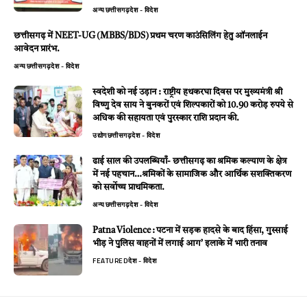
अन्य
छत्तीसगढ़
देश - विदेश
छत्तीसगढ़ में NEET-UG (MBBS/BDS) प्रथम चरण काउंसिलिंग हेतु ऑनलाईन
आवेदन प्रारंभ.
अन्य
छत्तीसगढ़
देश - विदेश
स्वदेशी को नई उड़ान : राष्ट्रीय हथकरघा दिवस पर मुख्यमंत्री श्री
विष्णु देव साय ने बुनकरों एवं शिल्पकारों को 10.90 करोड़ रुपये से
अधिक की सहायता एवं पुरस्कार राशि प्रदान की.
उद्योग
छत्तीसगढ़
देश - विदेश
ढाई साल की उपलब्धियाँ- छत्तीसगढ़ का श्रमिक कल्याण के क्षेत्र
में नई पहचान…श्रमिकों के सामाजिक और आर्थिक सशक्तिकरण
को सर्वाेच्च प्राथमिकता.
अन्य
छत्तीसगढ़
देश - विदेश
Patna Violence : पटना में सड़क हादसे के बाद हिंसा, गुस्साई
भीड़ ने पुलिस वाहनों में लगाई आग’ इलाके में भारी तनाव
FEATURED
देश - विदेश