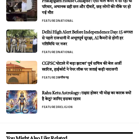
Pratapgarh House Collapse : एसी वाले कमरे में सो रहा था
परिवार, अचानक ढही छत और दीवारें, छह लोगों की मौके पर हो
गई मौत
FEATURED
NATIONAL
Delhi High Alert Before Independence Day: 15 अगस्त
से पहले राजधानी में अभूतपूर्व सुरक्षा, AI कैमरों से होगी हर
गतिविधि पर नजर
FEATURED
NATIONAL
CGPSC घोटाले में बड़ा झटका’ पूर्व सचिव की बेल अर्जी
खारिज, हाईकोर्ट ने पेपर लीक पर जताई कड़ी नाराजगी
FEATURED
छत्तीसगढ़
Rahu Ketu Astrology : राक्षस होकर भी मोक्ष का कारक क्यों
है केतु? जानिए इसका रहस्य
FEATURED
RELIGION
You Might Also Like Related