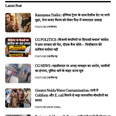
Latest Post
Ramayana Trailer : इंग्लिश ट्रेलर के साथ रिलीज डेट पर लगी
मुहर, मेगा बजट फिल्म को लेकर फैंस में जबरदस्त उत्साह
FEATURED
मनोरंजन
CG POLITICS : बिजली कंपनियों पर सियासी बवाल’ कांग्रेस
ने साय सरकार को घेरा, दीपक बैज बोले— निजीकरण की
साजिश बर्दाश्त नहीं
FEATURED
छत्तीसगढ़
CG NEWS : तहसीलदार पर अभद्र व्यवहार का आरोप, ग्रामीणों
का हंगामा, पुलिस थाने के बाहर धरना शुरू
FEATURED
छत्तीसगढ़
Greater Noida Water Contamination: पानी में
Coliform और E. coli मिलने से बढ़ा जलजनित बीमारियों का
खतरा
FEATURED
NATIONAL