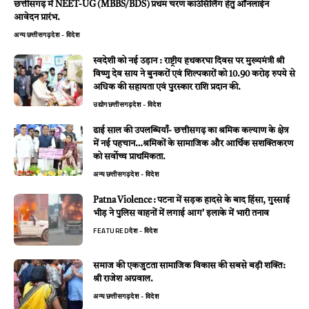
छत्तीसगढ़ में NEET-UG (MBBS/BDS) प्रथम चरण काउंसिलिंग हेतु ऑनलाईन
आवेदन प्रारंभ.
अन्य
छत्तीसगढ़
देश - विदेश
स्वदेशी को नई उड़ान : राष्ट्रीय हथकरघा दिवस पर मुख्यमंत्री श्री
विष्णु देव साय ने बुनकरों एवं शिल्पकारों को 10.90 करोड़ रुपये से
अधिक की सहायता एवं पुरस्कार राशि प्रदान की.
उद्योग
छत्तीसगढ़
देश - विदेश
ढाई साल की उपलब्धियाँ- छत्तीसगढ़ का श्रमिक कल्याण के क्षेत्र
में नई पहचान…श्रमिकों के सामाजिक और आर्थिक सशक्तिकरण
को सर्वाेच्च प्राथमिकता.
अन्य
छत्तीसगढ़
देश - विदेश
Patna Violence : पटना में सड़क हादसे के बाद हिंसा, गुस्साई
भीड़ ने पुलिस वाहनों में लगाई आग’ इलाके में भारी तनाव
FEATURED
देश - विदेश
समाज की एकजुटता सामाजिक विकास की सबसे बड़ी शक्ति:
श्री राजेश अग्रवाल.
अन्य
छत्तीसगढ़
देश - विदेश