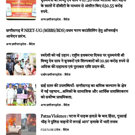
मुख्यमंत्री श्री विष्णु देव साय ने 67.20 लाख माताओं और बहनों
के खातों में डीबीटी के माध्यम से अंतरित किए 630.55 करोड़
रुपये.
अन्य
छत्तीसगढ़
देश - विदेश
छत्तीसगढ़ में NEET-UG (MBBS/BDS) प्रथम चरण काउंसिलिंग हेतु ऑनलाईन
आवेदन प्रारंभ.
अन्य
छत्तीसगढ़
देश - विदेश
स्वदेशी को नई उड़ान : राष्ट्रीय हथकरघा दिवस पर मुख्यमंत्री श्री
विष्णु देव साय ने बुनकरों एवं शिल्पकारों को 10.90 करोड़ रुपये से
अधिक की सहायता एवं पुरस्कार राशि प्रदान की.
उद्योग
छत्तीसगढ़
देश - विदेश
ढाई साल की उपलब्धियाँ- छत्तीसगढ़ का श्रमिक कल्याण के क्षेत्र
में नई पहचान…श्रमिकों के सामाजिक और आर्थिक सशक्तिकरण
को सर्वाेच्च प्राथमिकता.
अन्य
छत्तीसगढ़
देश - विदेश
Patna Violence : पटना में सड़क हादसे के बाद हिंसा, गुस्साई
भीड़ ने पुलिस वाहनों में लगाई आग’ इलाके में भारी तनाव
FEATURED
देश - विदेश