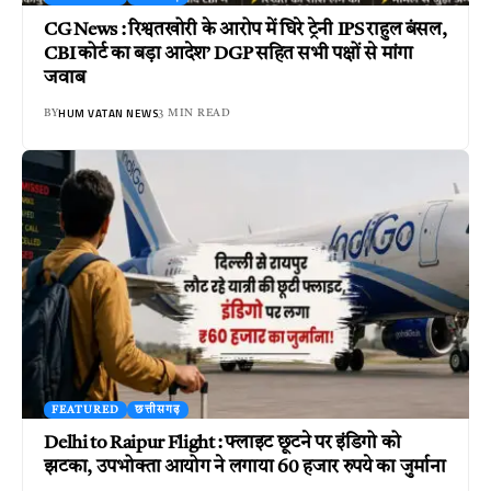
CG News : रिश्वतखोरी के आरोप में घिरे ट्रेनी IPS राहुल बंसल,
CBI कोर्ट का बड़ा आदेश’ DGP सहित सभी पक्षों से मांगा
जवाब
HUM VATAN NEWS
BY
3 MIN READ
FEATURED
छत्तीसगढ़
Delhi to Raipur Flight : फ्लाइट छूटने पर इंडिगो को
झटका, उपभोक्ता आयोग ने लगाया 60 हजार रुपये का जुर्माना