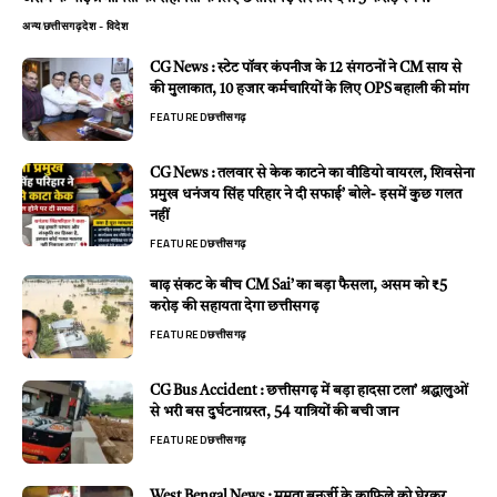
अन्य
छत्तीसगढ़
देश - विदेश
CG News : स्टेट पॉवर कंपनीज के 12 संगठनों ने CM साय से
की मुलाकात, 10 हजार कर्मचारियों के लिए OPS बहाली की मांग
FEATURED
छत्तीसगढ़
CG News : तलवार से केक काटने का वीडियो वायरल, शिवसेना
प्रमुख धनंजय सिंह परिहार ने दी सफाई’ बोले- इसमें कुछ गलत
नहीं
FEATURED
छत्तीसगढ़
बाढ़ संकट के बीच CM Sai’ का बड़ा फैसला, असम को ₹5
करोड़ की सहायता देगा छत्तीसगढ़
FEATURED
छत्तीसगढ़
CG Bus Accident : छत्तीसगढ़ में बड़ा हादसा टला’ श्रद्धालुओं
से भरी बस दुर्घटनाग्रस्त, 54 यात्रियों की बची जान
FEATURED
छत्तीसगढ़
West Bengal News : ममता बनर्जी के काफिले को घेरकर