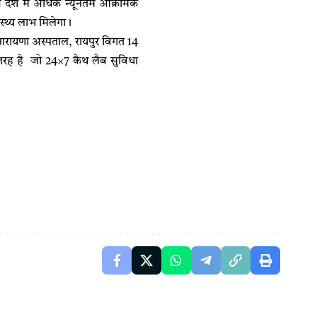
्धि देश में अधिक न्यूनतम आक्रामक
स्थ्य लाभ मिलेगा।
रायणा अस्पताल, रायपुर विगत 14
भ की तरह है जो 24×7 कैथ लैब सुविधा