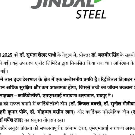
त
2025
को
डॉ
.
सुमंता
शेखर
पाधी
के नेतृत्व में, प्रोक्तर
डॉ
.
बलबीर
सिंह
के सहयो
की गई। यह उपकरण एबॉट लिमिटेड द्वारा विकसित किया गया था। ऑपरेशन के ब
ी गई।
में
बाल
हृदय
देखभाल
के
क्षेत्र
में
एक
उल्लेखनीय
प्रगति
है।
रिट्रीवेबल
डिज़ाइन
ापन
अधिक
सुरक्षित
और
कम
आक्रामक
होगा
,
जिससे
बच्चे
का
जीवन
उज्ज्वल
लाहकार
–
कार्डियोलॉजी
,
एमएमआई
नारायणा
अस्पताल
,
रायपुर
ने।
रिया को सफल बनाने में कार्डियोलॉजी टीम (
डॉ
.
किंजल
बक्शी
,
डॉ
.
सुनील
गौनीय
हरी
कुमार
पीके
,
डॉ
.
मोहम्मद
वसीम
खान
) और कार्डियक एनेस्थेटिक टीम (
ड
 धर्मेश लाड
) का संयुक्त योगदान रहा।
र अनूठी प्रक्रिया को सफलतापूर्वक अंजाम देकर, एमएमआई नारायणा अस्पत