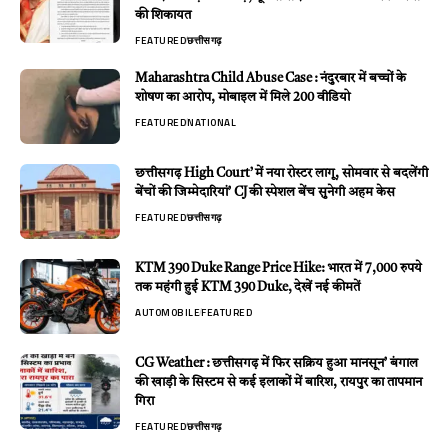
की शिकायत
FEATURED
छत्तीसगढ़
Maharashtra Child Abuse Case : नंदुरबार में बच्चों के
शोषण का आरोप, मोबाइल में मिले 200 वीडियो
FEATURED
NATIONAL
छत्तीसगढ़ High Court’ में नया रोस्टर लागू, सोमवार से बदलेंगी
बेंचों की जिम्मेदारियां’ CJ की स्पेशल बेंच सुनेगी अहम केस
FEATURED
छत्तीसगढ़
KTM 390 Duke Range Price Hike: भारत में 7,000 रुपये
तक महंगी हुई KTM 390 Duke, देखें नई कीमतें
AUTOMOBILE
FEATURED
CG Weather : छत्तीसगढ़ में फिर सक्रिय हुआ मानसून’ बंगाल
की खाड़ी के सिस्टम से कई इलाकों में बारिश, रायपुर का तापमान
गिरा
FEATURED
छत्तीसगढ़