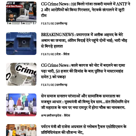
CG Crime News : 191 किलो गांजा तस्करी मामले में ANTF ने
2 और आरोपियों को किया गिरफ्तार, नेटवर्क खंगालने में जुटी
टीम
FEATURED
छत्तीसगढ़
BREAKING NEWS : प्रयागराज में अतीक अहमद के बेटे
अबान का जनाजा, अंतिम विदाई देने पहुंचे दोनों भाई; भारी भीड़
से बिगड़े हालात
FEATURED
देश - विदेश
CG Crime News : काले कागज को नोट में बदलने का दावा
पड़ा भारी, 50 हजार की डिमांड के बाद पुलिस ने मास्टरमाइंड
समेत 3 को पकड़ा
FEATURED
छत्तीसगढ़
सेन समाज सनातन परंपराओं और सामाजिक समरसता का
मजबूत आधार : मुख्यमंत्री श्री विष्णु देव साय…संत शिरोमणि सेन
जी महाराज के नाम पर नया रायपुर में होगा चौक का नामकरण.
अन्य
छत्तीसगढ़
देश - विदेश
पर्यटन मंत्री श्री राजेश अग्रवाल से ग्लोबल ट्रैवल एसोसिएशन के
प्रतिनिधिमंडल की सौजन्य भेंट,