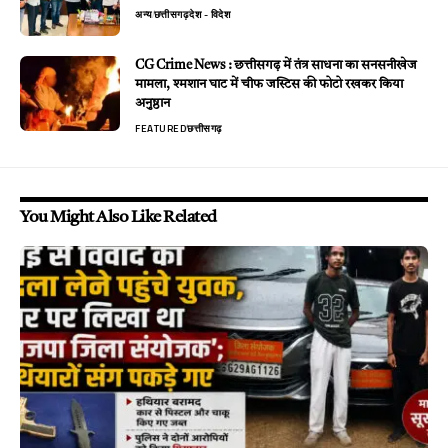
अन्य
छत्तीसगढ़
देश - विदेश
CG Crime News : छत्तीसगढ़ में तंत्र साधना का सनसनीखेज
मामला, श्मशान घाट में चीफ जस्टिस की फोटो रखकर किया
अनुष्ठान
FEATURED
छत्तीसगढ़
You Might Also Like Related