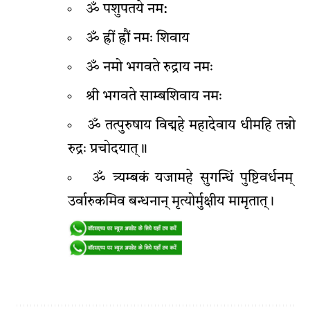
ॐ पशुपतये नम:
ॐ ह्रीं ह्रौं नमः शिवाय
ॐ नमो भगवते रुद्राय नमः
श्री भगवते साम्बशिवाय नमः
ॐ तत्पुरुषाय विद्महे महादेवाय धीमहि तन्नो
रुद्रः प्रचोदयात्॥
ॐ त्र्यम्बकं यजामहे सुगन्धिं पुष्टिवर्धनम्
उर्वारुकमिव बन्धनान् मृत्योर्मुक्षीय मामृतात्।