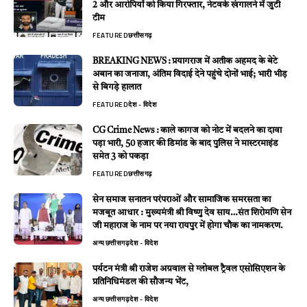
2 और आरोपियों को किया गिरफ्तार, नेटवर्क खंगालने में जुटी
टीम
FEATURED
छत्तीसगढ़
BREAKING NEWS : प्रयागराज में अतीक अहमद के बेटे
अबान का जनाजा, अंतिम विदाई देने पहुंचे दोनों भाई; भारी भीड़
से बिगड़े हालात
FEATURED
देश - विदेश
CG Crime News : काले कागज को नोट में बदलने का दावा
पड़ा भारी, 50 हजार की डिमांड के बाद पुलिस ने मास्टरमाइंड
समेत 3 को पकड़ा
FEATURED
छत्तीसगढ़
सेन समाज सनातन परंपराओं और सामाजिक समरसता का
मजबूत आधार : मुख्यमंत्री श्री विष्णु देव साय…संत शिरोमणि सेन
जी महाराज के नाम पर नया रायपुर में होगा चौक का नामकरण.
अन्य
छत्तीसगढ़
देश - विदेश
पर्यटन मंत्री श्री राजेश अग्रवाल से ग्लोबल ट्रैवल एसोसिएशन के
प्रतिनिधिमंडल की सौजन्य भेंट,
अन्य
छत्तीसगढ़
देश - विदेश