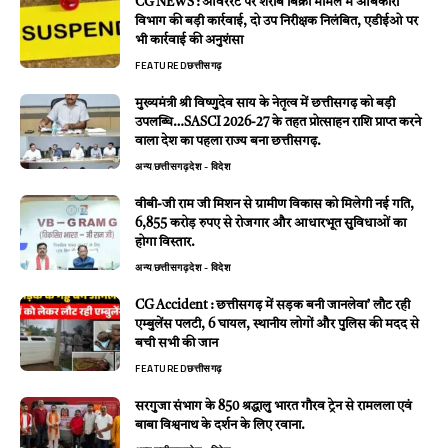
CG NEWS : ओवररेट पर शराब बिक्री मामले में आबकारी
विभाग की बड़ी कार्रवाई, दो उप निरीक्षक निलंबित, एडीईओ पर
भी कार्रवाई की अनुशंसा
FEATURED
छत्तीसगढ़
मुख्यमंत्री श्री विष्णुदेव साय के नेतृत्व में छत्तीसगढ़ को बड़ी
उपलब्धि…SASCI 2026-27 के तहत प्रोत्साहन राशि प्राप्त करने
वाला देश का पहला राज्य बना छत्तीसगढ़.
अन्य
छत्तीसगढ़
देश - विदेश
वीबी-जी राम जी मिशन से ग्रामीण विकास को मिलेगी नई गति,
6,855 करोड़ रुपए से रोजगार और आधारभूत सुविधाओं का
होगा विस्तार.
अन्य
छत्तीसगढ़
देश - विदेश
CG Accident : छत्तीसगढ़ में सड़क बनी जानलेवा’ लौट रही
एम्बुलेंस पलटी, 6 घायल, स्थानीय लोगों और पुलिस की मदद से
बची सभी की जान
FEATURED
छत्तीसगढ़
सरगुजा संभाग के 850 श्रद्धालु भारत गौरव ट्रेन से रामलला एवं
बाबा विश्वनाथ के दर्शन के लिए रवाना.