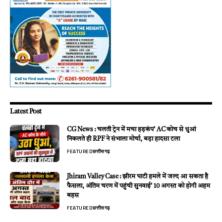
Latest Post
CG News : चलती ट्रेन में मचा हड़कंप’ AC कोच से धुआं
निकलते ही RPF ने संभाला मोर्चा, बड़ा हादसा टला
FEATURED
छत्तीसगढ़
Jhiram Valley Case : झीरम घाटी हमले में जल्द आ सकता है
फैसला, अंतिम चरण में पहुंची सुनवाई’ 10 अगस्त को होगी अहम
बहस
FEATURED
छत्तीसगढ़