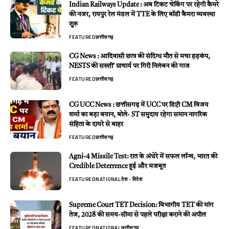
Indian Railways Update : अब टिकट चेकिंग पर रहेगी कैमरे
की नजर, रायपुर रेल मंडल में TTE के लिए बॉडी कैमरा व्यवस्था
शुरू
FEATURED
छत्तीसगढ़
CG News : आदिवासी छात्र की संदिग्ध मौत से मचा हड़कंप,
NESTS की सख्ती’ प्राचार्य पर गिरी निलंबन की गाज
FEATURED
छत्तीसगढ़
CG UCC News : छत्तीसगढ़ में UCC पर डिप्टी CM विजय
शर्मा का बड़ा बयान, बोले- ST समुदाय रहेगा समान नागरिक
संहिता के दायरे से बाहर
FEATURED
छत्तीसगढ़
Agni-4 Missile Test: रात के अंधेरे में सफल लॉन्च, भारत की
Credible Deterrence हुई और मजबूत
FEATURED
NATIONAL
देश - विदेश
Supreme Court TET Decision: विभागीय TET की मांग
तेज, 2028 की समय-सीमा से पहले परीक्षा कराने की अपील
FEATURED
NATIONAL
छत्तीसगढ़