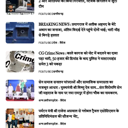
2 और आरोपियों को किया गिरफ्तार, नेटवर्क खंगालने में जुटी
टीम
FEATURED
छत्तीसगढ़
BREAKING NEWS : प्रयागराज में अतीक अहमद के बेटे
अबान का जनाजा, अंतिम विदाई देने पहुंचे दोनों भाई; भारी भीड़
से बिगड़े हालात
FEATURED
देश - विदेश
CG Crime News : काले कागज को नोट में बदलने का दावा
पड़ा भारी, 50 हजार की डिमांड के बाद पुलिस ने मास्टरमाइंड
समेत 3 को पकड़ा
FEATURED
छत्तीसगढ़
सेन समाज सनातन परंपराओं और सामाजिक समरसता का
मजबूत आधार : मुख्यमंत्री श्री विष्णु देव साय…संत शिरोमणि सेन
जी महाराज के नाम पर नया रायपुर में होगा चौक का नामकरण.
अन्य
छत्तीसगढ़
देश - विदेश
पर्यटन मंत्री श्री राजेश अग्रवाल से ग्लोबल ट्रैवल एसोसिएशन के
प्रतिनिधिमंडल की सौजन्य भेंट,
अन्य
छत्तीसगढ़
देश - विदेश