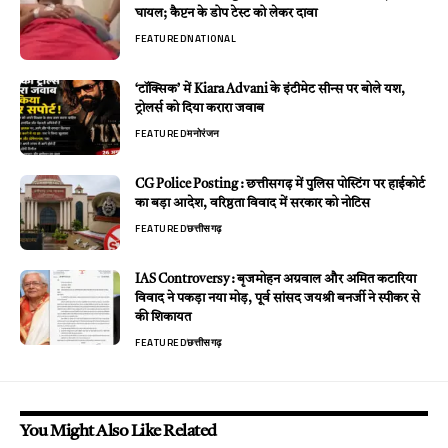
घायल; कैप्टन के डोप टेस्ट को लेकर दावा
FEATURED
NATIONAL
‘टॉक्सिक’ में Kiara Advani के इंटीमेट सीन्स पर बोले यश,
ट्रोलर्स को दिया करारा जवाब
FEATURED
मनोरंजन
CG Police Posting : छत्तीसगढ़ में पुलिस पोस्टिंग पर हाईकोर्ट
का बड़ा आदेश, वरिष्ठता विवाद में सरकार को नोटिस
FEATURED
छत्तीसगढ़
IAS Controversy : बृजमोहन अग्रवाल और अमित कटारिया
विवाद ने पकड़ा नया मोड़, पूर्व सांसद जयश्री बनर्जी ने स्पीकर से
की शिकायत
FEATURED
छत्तीसगढ़
You Might Also Like Related