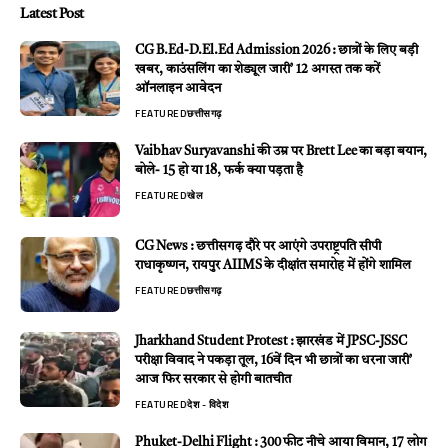
Latest Post
CG B.Ed-D.El.Ed Admission 2026 : छात्रों के लिए बड़ी
खबर, काउंसलिंग का शेड्यूल जारी’ 12 अगस्त तक करें
ऑनलाइन आवेदन
FEATURED
छत्तीसगढ़
Vaibhav Suryavanshi की उम्र पर Brett Lee का बड़ा बयान,
बोले- 15 हो या 18, फर्क क्या पड़ता है
FEATURED
खेल
CG News : छत्तीसगढ़ दौरे पर आएंगे उपराष्ट्रपति सीपी
राधाकृष्णन, रायपुर AIIMS के दीक्षांत समारोह में होंगे शामिल
FEATURED
छत्तीसगढ़
Jharkhand Student Protest : झारखंड में JPSC-JSSC
परीक्षा विवाद ने पकड़ा तूल, 16वें दिन भी छात्रों का धरना जारी’
आज फिर सरकार से होगी बातचीत
FEATURED
देश - विदेश
Phuket-Delhi Flight : 300 फीट नीचे आया विमान, 17 लोग