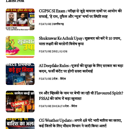
Latest Post
CGPSC SI Exam : परीक्षा से जुड़े वायरल दावों पर आयोग की
सफाई, ‘हे राम, तुफैल और न्यूज’ चर्चा पर स्थिति स्पष्ट
FEATURED
छत्तीसगढ़
Shukrawar Ke Achuk Upay : शुक्रवार को करें ये 10 उपाय,
माता लक्ष्मी की बरसेगी विशेष कृपा
FEATURED
RELIGION
AI Deepfake Rules : यूजर्स की सुरक्षा के लिए सरकार का बड़ा
कदम, फर्जी कंटेंट पर होगी सख्त कार्रवाई
FEATURED
देश - विदेश
रम और व्हिस्की के नाम पर बेची जा रही थी Flavoured Spirit?
FSSAI की जांच में बड़ा खुलासा
FEATURED
HEALTH
देश - विदेश
CG Weather Update : अगले 48 घंटे भारी बारिश का खतरा,
कई जिलों के लिए मौसम विभाग ने जारी किया अलर्ट