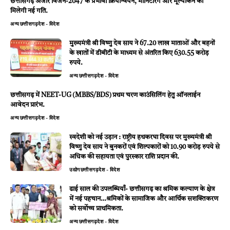
छत्तीसगढ़ अंजोर विजन-2047 के प्रभावी क्रियान्वयन, मॉनिटरिंग और मूल्यांकन को
मिलेगी नई गति.
अन्य
छत्तीसगढ़
देश - विदेश
मुख्यमंत्री श्री विष्णु देव साय ने 67.20 लाख माताओं और बहनों
के खातों में डीबीटी के माध्यम से अंतरित किए 630.55 करोड़
रुपये.
अन्य
छत्तीसगढ़
देश - विदेश
छत्तीसगढ़ में NEET-UG (MBBS/BDS) प्रथम चरण काउंसिलिंग हेतु ऑनलाईन
आवेदन प्रारंभ.
अन्य
छत्तीसगढ़
देश - विदेश
स्वदेशी को नई उड़ान : राष्ट्रीय हथकरघा दिवस पर मुख्यमंत्री श्री
विष्णु देव साय ने बुनकरों एवं शिल्पकारों को 10.90 करोड़ रुपये से
अधिक की सहायता एवं पुरस्कार राशि प्रदान की.
उद्योग
छत्तीसगढ़
देश - विदेश
ढाई साल की उपलब्धियाँ- छत्तीसगढ़ का श्रमिक कल्याण के क्षेत्र
में नई पहचान…श्रमिकों के सामाजिक और आर्थिक सशक्तिकरण
को सर्वाेच्च प्राथमिकता.
अन्य
छत्तीसगढ़
देश - विदेश