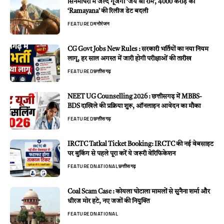
सिनेमाघरों में जल्द गूंजेगा ‘जय श्री राम’, 4000 करोड़ की
‘Ramayana’ की रिलीज डेट बदली
FEATURED
मनोरंजन
CG Govt Jobs New Rules : सरकारी भर्तियों का नया नियम
लागू, हर साल अगस्त में जारी होगी परीक्षाओं की तारीख
FEATURED
छत्तीसगढ़
NEET UG Counselling 2026 : छत्तीसगढ़ में MBBS-
BDS दाखिले की प्रक्रिया शुरू, ऑनलाइन आवेदन का मौका
FEATURED
छत्तीसगढ़
IRCTC Tatkal Ticket Booking: IRCTC की नई वेबसाइट
पर बुकिंग से पहले पूरा करें ये जरूरी वेरिफिकेशन
FEATURED
NATIONAL
छत्तीसगढ़
Coal Scam Case : कोयला घोटाला मामलों से सुनैना शर्मा और
धीरज मोर हटे, नए जजों की नियुक्ति
FEATURED
NATIONAL