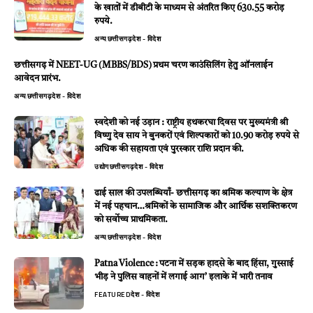
के खातों में डीबीटी के माध्यम से अंतरित किए 630.55 करोड़
रुपये.
अन्य
छत्तीसगढ़
देश - विदेश
छत्तीसगढ़ में NEET-UG (MBBS/BDS) प्रथम चरण काउंसिलिंग हेतु ऑनलाईन
आवेदन प्रारंभ.
अन्य
छत्तीसगढ़
देश - विदेश
स्वदेशी को नई उड़ान : राष्ट्रीय हथकरघा दिवस पर मुख्यमंत्री श्री
विष्णु देव साय ने बुनकरों एवं शिल्पकारों को 10.90 करोड़ रुपये से
अधिक की सहायता एवं पुरस्कार राशि प्रदान की.
उद्योग
छत्तीसगढ़
देश - विदेश
ढाई साल की उपलब्धियाँ- छत्तीसगढ़ का श्रमिक कल्याण के क्षेत्र
में नई पहचान…श्रमिकों के सामाजिक और आर्थिक सशक्तिकरण
को सर्वाेच्च प्राथमिकता.
अन्य
छत्तीसगढ़
देश - विदेश
Patna Violence : पटना में सड़क हादसे के बाद हिंसा, गुस्साई
भीड़ ने पुलिस वाहनों में लगाई आग’ इलाके में भारी तनाव
FEATURED
देश - विदेश