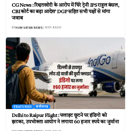
CG News : रिश्वतखोरी के आरोप में घिरे ट्रेनी IPS राहुल बंसल,
CBI कोर्ट का बड़ा आदेश’ DGP सहित सभी पक्षों से मांगा
जवाब
HUM VATAN NEWS
BY
3 MIN READ
FEATURED
छत्तीसगढ़
Delhi to Raipur Flight : फ्लाइट छूटने पर इंडिगो को
झटका, उपभोक्ता आयोग ने लगाया 60 हजार रुपये का जुर्माना