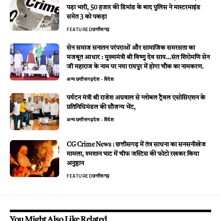
पड़ा भारी, 50 हजार की डिमांड के बाद पुलिस ने मास्टरमाइंड
समेत 3 को पकड़ा
FEATURED
छत्तीसगढ़
सेन समाज सनातन परंपराओं और सामाजिक समरसता का
मजबूत आधार : मुख्यमंत्री श्री विष्णु देव साय…संत शिरोमणि सेन
जी महाराज के नाम पर नया रायपुर में होगा चौक का नामकरण.
अन्य
छत्तीसगढ़
देश - विदेश
पर्यटन मंत्री श्री राजेश अग्रवाल से ग्लोबल ट्रैवल एसोसिएशन के
प्रतिनिधिमंडल की सौजन्य भेंट,
अन्य
छत्तीसगढ़
देश - विदेश
CG Crime News : छत्तीसगढ़ में तंत्र साधना का सनसनीखेज
मामला, श्मशान घाट में चीफ जस्टिस की फोटो रखकर किया
अनुष्ठान
FEATURED
छत्तीसगढ़
You Might Also Like Related