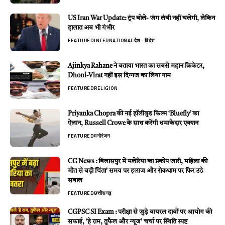
US Iran War Update: ट्रंप बोले- जंग लंबी नहीं चलेगी, लेकिन
हालात अब भी गंभीर
FEATURED
INTERNATIONAL
देश - विदेश
Ajinkya Rahane ने बताया भारत का सबसे महान क्रिकेटर,
Dhoni-Virat नहीं इस दिग्गज का लिया नाम
FEATURED
RELIGION
Priyanka Chopra की नई हॉलीवुड फिल्म ‘Bluefly’ का
ऐलान, Russell Crowe के साथ करेंगी धमाकेदार एक्शन
FEATURED
मनोरंजन
CG News : बिलासपुर में मलेरिया का प्रकोप जारी, महिला की
मौत से बढ़ी चिंता’ समय पर इलाज और रोकथाम पर फिर उठे
सवाल
FEATURED
छत्तीसगढ़
CGPSC SI Exam : परीक्षा से जुड़े वायरल दावों पर आयोग की
सफाई, ‘हे राम, तुफैल और न्यूज’ चर्चा पर स्थिति स्पष्ट