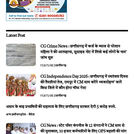
Latest Post
CG Crime News : छत्तीसगढ़ में कर्ज के ब्याज से परेशान
महिला ने की आत्महत्या, सुसाइड नोट में लिखे कई लोगों के नाम’
जांच शुरू
FEATURED
छत्तीसगढ़
CG Independence Day 2026 : छत्तीसगढ़ में स्वतंत्रता दिवस
की तैयारियां तेज, रायपुर में CM साय करेंगे ध्वजारोहण’ जानें
किस जिले में कौन होगा चीफ गेस्ट
FEATURED
छत्तीसगढ़
असम के बाढ़ प्रभावितों की सहायता के लिए छत्तीसगढ़ सरकार देगी 5 करोड़ रुपये.
अन्य
छत्तीसगढ़
देश - विदेश
CG News : स्टेट पॉवर कंपनीज के 12 संगठनों ने CM साय से
की मुलाकात, 10 हजार कर्मचारियों के लिए OPS बहाली की मांग