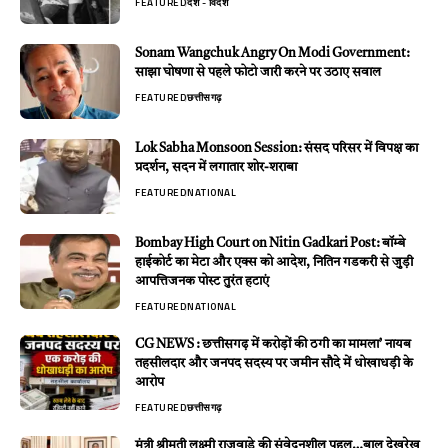
FEATURED
देश - विदेश
Sonam Wangchuk Angry On Modi Government:
साझा घोषणा से पहले फोटो जारी करने पर उठाए सवाल
FEATURED
छत्तीसगढ़
Lok Sabha Monsoon Session: संसद परिसर में विपक्ष का
प्रदर्शन, सदन में लगातार शोर-शराबा
FEATURED
NATIONAL
Bombay High Court on Nitin Gadkari Post: बॉम्बे
हाईकोर्ट का मेटा और एक्स को आदेश, नितिन गडकरी से जुड़ी
आपत्तिजनक पोस्ट तुरंत हटाएं
FEATURED
NATIONAL
CG NEWS : छत्तीसगढ़ में करोड़ों की ठगी का मामला’ नायब
तहसीलदार और जनपद सदस्य पर जमीन सौदे में धोखाधड़ी के
आरोप
FEATURED
छत्तीसगढ़
मंत्री श्रीमती लक्ष्मी राजवाड़े की संवेदनशील पहल…बाल देखरेख