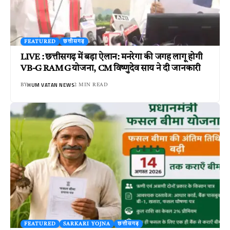
FEATURED
छत्तीसगढ़
LIVE : छत्तीसगढ़ में बड़ा ऐलान: मनरेगा की जगह लागू होगी
VB-G RAM G योजना, CM विष्णुदेव साय ने दी जानकारी
HUM VATAN NEWS
BY
2 MIN READ
FEATURED
SARKARI YOJNA
छत्तीसगढ़