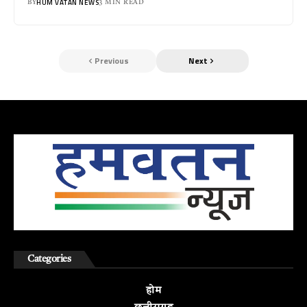
HUM VATAN NEWS
BY
3 MIN READ
Previous
Next
Categories
होम