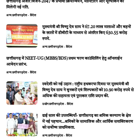
छत्तीसगढ़ अंजोर विजन-2047 के प्रभावी क्रियान्वयन, मॉनिटरिंग और मूल्यांकन को
मिलेगी नई गति.
अन्य
छत्तीसगढ़
देश - विदेश
मुख्यमंत्री श्री विष्णु देव साय ने 67.20 लाख माताओं और बहनों
के खातों में डीबीटी के माध्यम से अंतरित किए 630.55 करोड़
रुपये.
अन्य
छत्तीसगढ़
देश - विदेश
छत्तीसगढ़ में NEET-UG (MBBS/BDS) प्रथम चरण काउंसिलिंग हेतु ऑनलाईन
आवेदन प्रारंभ.
अन्य
छत्तीसगढ़
देश - विदेश
स्वदेशी को नई उड़ान : राष्ट्रीय हथकरघा दिवस पर मुख्यमंत्री श्री
विष्णु देव साय ने बुनकरों एवं शिल्पकारों को 10.90 करोड़ रुपये से
अधिक की सहायता एवं पुरस्कार राशि प्रदान की.
उद्योग
छत्तीसगढ़
देश - विदेश
ढाई साल की उपलब्धियाँ- छत्तीसगढ़ का श्रमिक कल्याण के क्षेत्र
में नई पहचान…श्रमिकों के सामाजिक और आर्थिक सशक्तिकरण
को सर्वाेच्च प्राथमिकता.
अन्य
छत्तीसगढ़
देश - विदेश