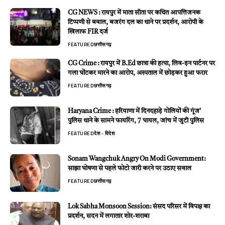
CG NEWS : रायपुर में माता सीता पर कथित आपत्तिजनक
टिप्पणी से बवाल, बजरंग दल का थाने पर प्रदर्शन, आरोपी के
खिलाफ FIR दर्ज
FEATURED
छत्तीसगढ़
CG Crime : रायपुर में B.Ed छात्रा की हत्या, लिव-इन पार्टनर पर
गला घोंटकर मारने का आरोप, अस्पताल में छोड़कर हुआ फरार
FEATURED
छत्तीसगढ़
Haryana Crime : हरियाणा में दिनदहाड़े गोलियों की गूंज’
पुलिस थाने के सामने फायरिंग, 7 घायल, जांच में जुटी पुलिस
FEATURED
देश - विदेश
Sonam Wangchuk Angry On Modi Government:
साझा घोषणा से पहले फोटो जारी करने पर उठाए सवाल
FEATURED
छत्तीसगढ़
Lok Sabha Monsoon Session: संसद परिसर में विपक्ष का
प्रदर्शन, सदन में लगातार शोर-शराबा