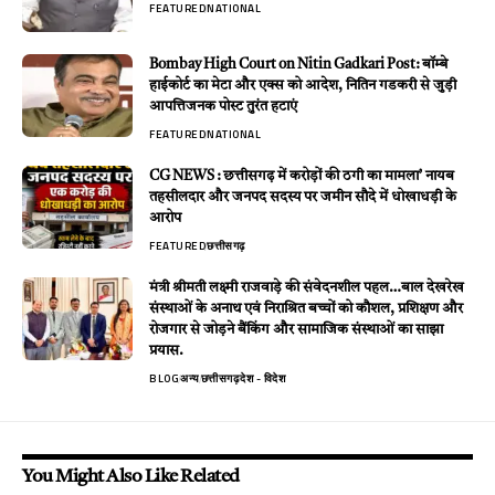
FEATURED
NATIONAL
Bombay High Court on Nitin Gadkari Post: बॉम्बे
हाईकोर्ट का मेटा और एक्स को आदेश, नितिन गडकरी से जुड़ी
आपत्तिजनक पोस्ट तुरंत हटाएं
FEATURED
NATIONAL
CG NEWS : छत्तीसगढ़ में करोड़ों की ठगी का मामला’ नायब
तहसीलदार और जनपद सदस्य पर जमीन सौदे में धोखाधड़ी के
आरोप
FEATURED
छत्तीसगढ़
मंत्री श्रीमती लक्ष्मी राजवाड़े की संवेदनशील पहल…बाल देखरेख
संस्थाओं के अनाथ एवं निराश्रित बच्चों को कौशल, प्रशिक्षण और
रोजगार से जोड़ने बैंकिंग और सामाजिक संस्थाओं का साझा
प्रयास.
BLOG
अन्य
छत्तीसगढ़
देश - विदेश
You Might Also Like Related