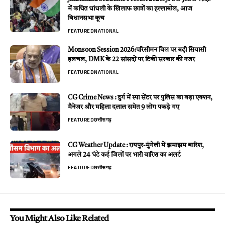
में कथित धांधली के खिलाफ छात्रों का हल्लाबोल, आज
विधानसभा कूच
FEATURED
NATIONAL
Monsoon Session 2026:परिसीमन बिल पर बढ़ी सियासी
हलचल, DMK के 22 सांसदों पर टिकी सरकार की नजर
FEATURED
NATIONAL
CG Crime News : दुर्ग में स्पा सेंटर पर पुलिस का बड़ा एक्शन,
मैनेजर और महिला दलाल समेत 9 लोग पकड़े गए
FEATURED
छत्तीसगढ़
CG Weather Update : रायपुर-मुंगेली में झमाझम बारिश,
अगले 24 घंटे कई जिलों पर भारी बारिश का अलर्ट
FEATURED
छत्तीसगढ़
You Might Also Like Related