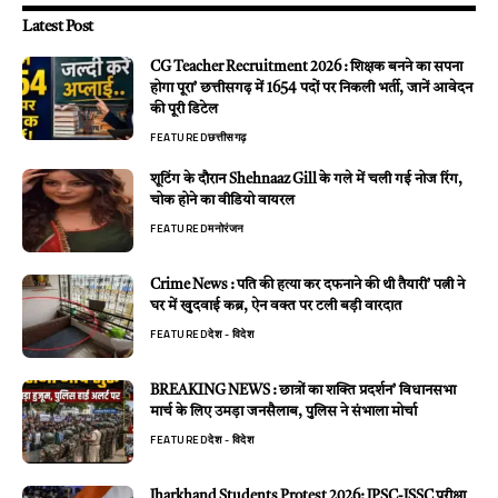
Latest Post
CG Teacher Recruitment 2026 : शिक्षक बनने का सपना
होगा पूरा’ छत्तीसगढ़ में 1654 पदों पर निकली भर्ती, जानें आवेदन
की पूरी डिटेल
FEATURED
छत्तीसगढ़
शूटिंग के दौरान Shehnaaz Gill के गले में चली गई नोज रिंग,
चोक होने का वीडियो वायरल
FEATURED
मनोरंजन
Crime News : पति की हत्या कर दफनाने की थी तैयारी’ पत्नी ने
घर में खुदवाई कब्र, ऐन वक्त पर टली बड़ी वारदात
FEATURED
देश - विदेश
BREAKING NEWS : छात्रों का शक्ति प्रदर्शन’ विधानसभा
मार्च के लिए उमड़ा जनसैलाब, पुलिस ने संभाला मोर्चा
FEATURED
देश - विदेश
Jharkhand Students Protest 2026: JPSC-JSSC परीक्षा