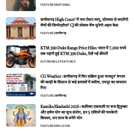
FEATURED
NATIONAL
छत्तीसगढ़ High Court’ में नया रोस्टर लागू, सोमवार से बदलेंगी
बेंचों की जिम्मेदारियां’ CJ की स्पेशल बेंच सुनेगी अहम केस
FEATURED
छत्तीसगढ़
KTM 390 Duke Range Price Hike: भारत में 7,000 रुपये
तक महंगी हुई KTM 390 Duke, देखें नई कीमतें
AUTOMOBILE
FEATURED
CG Weather : छत्तीसगढ़ में फिर सक्रिय हुआ मानसून’ बंगाल
की खाड़ी के सिस्टम से कई इलाकों में बारिश, रायपुर का तापमान
गिरा
FEATURED
छत्तीसगढ़
Kamika Ekadashi 2026 : कामिका एकादशी पर बना द्विपुष्कर
और हर्षण योग का शुभ संयोग, इन 5 राशियों की चमकेगी
किस्मत, धन लाभ के बनेंगे योग
FEATURED
RELIGION