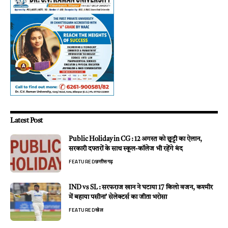
Latest Post
Public Holiday in CG : 12 अगस्त को छुट्टी का ऐलान,
सरकारी दफ्तरों के साथ स्कूल-कॉलेज भी रहेंगे बंद
FEATURED
छत्तीसगढ़
IND vs SL : सरफराज खान ने घटाया 17 किलो वजन, कश्मीर
में बहाया पसीना’ सेलेक्टर्स का जीता भरोसा
FEATURED
खेल