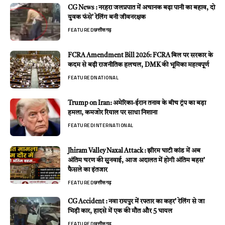
CG News : नरहरा जलप्रपात में अचानक बढ़ा पानी का बहाव, दो
युवक फंसे’ रेलिंग बनी जीवनरक्षक
FEATURED
छत्तीसगढ़
FCRA Amendment Bill 2026: FCRA बिल पर सरकार के
कदम से बढ़ी राजनीतिक हलचल, DMK की भूमिका महत्वपूर्ण
FEATURED
NATIONAL
Trump on Iran: अमेरिका-ईरान तनाव के बीच ट्रंप का बड़ा
हमला, कमजोर रियाल पर साधा निशाना
FEATURED
INTERNATIONAL
Jhiram Valley Naxal Attack : झीरम घाटी कांड में अब
अंतिम चरण की सुनवाई, आज अदालत में होगी अंतिम बहस’
फैसले का इंतजार
FEATURED
छत्तीसगढ़
CG Accident : नवा रायपुर में रफ्तार का कहर’ रेलिंग से जा
भिड़ी कार, हादसे में एक की मौत और 5 घायल
FEATURED
छत्तीसगढ़