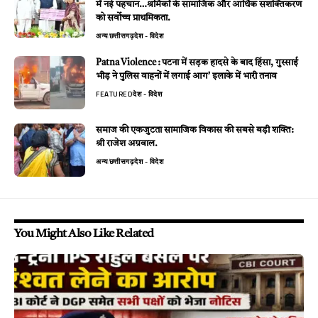
में नई पहचान…श्रमिकों के सामाजिक और आर्थिक सशक्तिकरण
को सर्वाेच्च प्राथमिकता.
अन्य
छत्तीसगढ़
देश - विदेश
Patna Violence : पटना में सड़क हादसे के बाद हिंसा, गुस्साई
भीड़ ने पुलिस वाहनों में लगाई आग’ इलाके में भारी तनाव
FEATURED
देश - विदेश
समाज की एकजुटता सामाजिक विकास की सबसे बड़ी शक्ति:
श्री राजेश अग्रवाल.
अन्य
छत्तीसगढ़
देश - विदेश
You Might Also Like Related