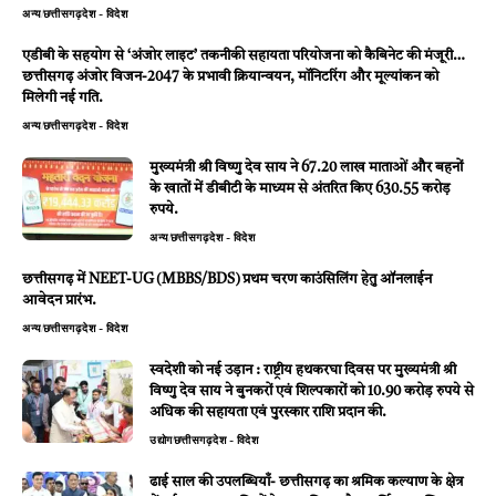
अन्य
छत्तीसगढ़
देश - विदेश
एडीबी के सहयोग से ‘अंजोर लाइट’ तकनीकी सहायता परियोजना को कैबिनेट की मंजूरी…
छत्तीसगढ़ अंजोर विजन-2047 के प्रभावी क्रियान्वयन, मॉनिटरिंग और मूल्यांकन को
मिलेगी नई गति.
अन्य
छत्तीसगढ़
देश - विदेश
मुख्यमंत्री श्री विष्णु देव साय ने 67.20 लाख माताओं और बहनों
के खातों में डीबीटी के माध्यम से अंतरित किए 630.55 करोड़
रुपये.
अन्य
छत्तीसगढ़
देश - विदेश
छत्तीसगढ़ में NEET-UG (MBBS/BDS) प्रथम चरण काउंसिलिंग हेतु ऑनलाईन
आवेदन प्रारंभ.
अन्य
छत्तीसगढ़
देश - विदेश
स्वदेशी को नई उड़ान : राष्ट्रीय हथकरघा दिवस पर मुख्यमंत्री श्री
विष्णु देव साय ने बुनकरों एवं शिल्पकारों को 10.90 करोड़ रुपये से
अधिक की सहायता एवं पुरस्कार राशि प्रदान की.
उद्योग
छत्तीसगढ़
देश - विदेश
ढाई साल की उपलब्धियाँ- छत्तीसगढ़ का श्रमिक कल्याण के क्षेत्र