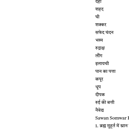
दही
शहद
घी
शक्कर
सफेद चंदन
भस्म
रुद्राक्ष
लौंग
इलायची
पान का पत्ता
कपूर
धूप
दीपक
रुई की बत्ती
नैवेद्य
Sawan Somwar Puj
1. ब्रह्म मुहूर्त में स्नान