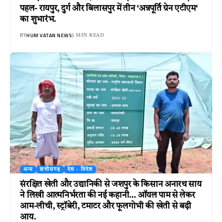
पहल- रायपुर, दुर्ग और बिलासपुर में तीन ‘अन्नपूर्ति ग्रेन एटीएम‘
का शुभारंभ.
HUM VATAN NEWS
BY
5 MIN READ
अन्य
छत्तीसगढ़
देश - विदेश
संरक्षित खेती और उद्यानिकी से जशपुर के किसान अनारथ साय
ने लिखी आत्मनिर्भरता की नई कहानी… ऑयल पाम से लेकर
आम-लीची, स्ट्रॉबेरी, टमाटर और फूलगोभी की खेती से बढ़ी
आय.