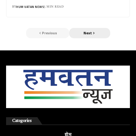
HUM VATAN NEWS
BY
5 MIN READ
Previous
Next
Categories
होम