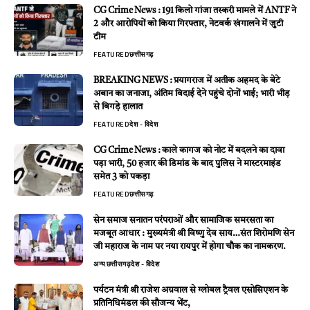
CG Crime News : 191 किलो गांजा तस्करी मामले में ANTF ने
2 और आरोपियों को किया गिरफ्तार, नेटवर्क खंगालने में जुटी
टीम
FEATURED
छत्तीसगढ़
BREAKING NEWS : प्रयागराज में अतीक अहमद के बेटे
अबान का जनाजा, अंतिम विदाई देने पहुंचे दोनों भाई; भारी भीड़
से बिगड़े हालात
FEATURED
देश - विदेश
CG Crime News : काले कागज को नोट में बदलने का दावा
पड़ा भारी, 50 हजार की डिमांड के बाद पुलिस ने मास्टरमाइंड
समेत 3 को पकड़ा
FEATURED
छत्तीसगढ़
सेन समाज सनातन परंपराओं और सामाजिक समरसता का
मजबूत आधार : मुख्यमंत्री श्री विष्णु देव साय…संत शिरोमणि सेन
जी महाराज के नाम पर नया रायपुर में होगा चौक का नामकरण.
अन्य
छत्तीसगढ़
देश - विदेश
पर्यटन मंत्री श्री राजेश अग्रवाल से ग्लोबल ट्रैवल एसोसिएशन के
प्रतिनिधिमंडल की सौजन्य भेंट,