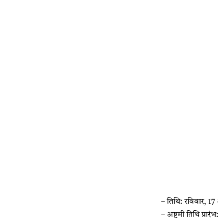
– तिथि: रविवार, 1
– अष्टमी तिथि प्रार