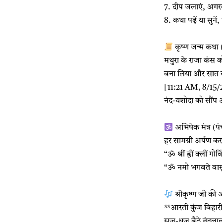
7. दीप जलाएं, अगरबत्
8. कथा पढ़ें या सुने
कृष्ण जन्म कथा (स
मथुरा के राजा कंस
बना लिया और सात सं
[11:21 AM, 8/15/20
नंद-यशोदा को सौंप आ
अभिषेक मंत्र (पं
हर सामग्री अर्पण करत
“ॐ श्रीं ह्रीं क्लीं ग
“ॐ नमो भगवते वास
श्रीकृष्ण जी की
**आरती कुंज बिहारी
सज-धज बैठे नंदलाल