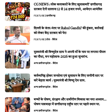
CG NEWS : लोक कलाकारों के लिए खुशखबरी’ छत्तीसगढ़
सरकार देगी सालाना 12 से 24 हजार रुपये, आवेदन आमंत्रित
FEATURED
छत्तीसगढ़
दिल्ली के जंतर-मंतर पर Rahul Gandhi’ की हुंकार, कार्रवाई
को लेकर केंद्र सरकार को घेरा
FEATURED
देश - विदेश
मुख्यमंत्री श्री विष्णुदेव साय ने अपनी माँ के नाम पर लगाया पीपल
का पौधा, वन महोत्सव-2026 का हुआ शुभारंभ.
अन्य
छत्तीसगढ़
देश - विदेश
कर्तव्यनिष्ठ होकर जनसेवा एवं सुशासन के लिए जमीनी स्तर पर
करें बेहतर कार्य : मुख्यमंत्री श्री विष्णु देव साय.
अन्य
छत्तीसगढ़
देश - विदेश
बच्चों के पोषण, संरक्षण और सर्वांगीण विकास का नया अध्याय…
पोषण पखवाड़ा में छत्तीसगढ़ राष्ट्रीय स्तर पर पहले स्थान पर.
अन्य
छत्तीसगढ़
देश - विदेश