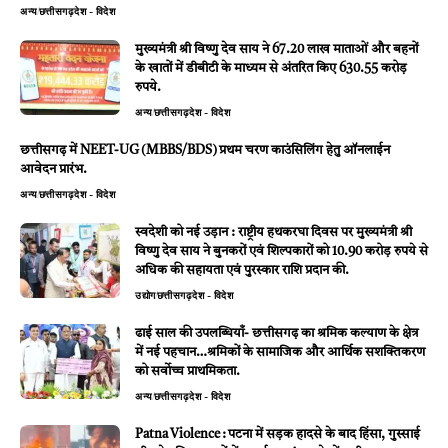
अन्य
छत्तीसगढ़
देश - विदेश
मुख्यमंत्री श्री विष्णु देव साय ने 67.20 लाख माताओं और बहनों
के खातों में डीबीटी के माध्यम से अंतरित किए 630.55 करोड़
रुपये.
अन्य
छत्तीसगढ़
देश - विदेश
छत्तीसगढ़ में NEET-UG (MBBS/BDS) प्रथम चरण काउंसिलिंग हेतु ऑनलाईन
आवेदन प्रारंभ.
अन्य
छत्तीसगढ़
देश - विदेश
स्वदेशी को नई उड़ान : राष्ट्रीय हथकरघा दिवस पर मुख्यमंत्री श्री
विष्णु देव साय ने बुनकरों एवं शिल्पकारों को 10.90 करोड़ रुपये से
अधिक की सहायता एवं पुरस्कार राशि प्रदान की.
उद्योग
छत्तीसगढ़
देश - विदेश
ढाई साल की उपलब्धियाँ- छत्तीसगढ़ का श्रमिक कल्याण के क्षेत्र
में नई पहचान…श्रमिकों के सामाजिक और आर्थिक सशक्तिकरण
को सर्वाेच्च प्राथमिकता.
अन्य
छत्तीसगढ़
देश - विदेश
Patna Violence : पटना में सड़क हादसे के बाद हिंसा, गुस्साई