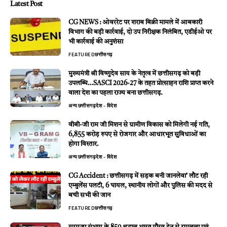
Latest Post
CG NEWS : ओवररेट पर शराब बिक्री मामले में आबकारी
विभाग की बड़ी कार्रवाई, दो उप निरीक्षक निलंबित, एडीईओ पर
भी कार्रवाई की अनुशंसा
FEATURED
छत्तीसगढ़
मुख्यमंत्री श्री विष्णुदेव साय के नेतृत्व में छत्तीसगढ़ को बड़ी
उपलब्धि…SASCI 2026-27 के तहत प्रोत्साहन राशि प्राप्त करने
वाला देश का पहला राज्य बना छत्तीसगढ़.
अन्य
छत्तीसगढ़
देश - विदेश
वीबी-जी राम जी मिशन से ग्रामीण विकास को मिलेगी नई गति,
6,855 करोड़ रुपए से रोजगार और आधारभूत सुविधाओं का
होगा विस्तार.
अन्य
छत्तीसगढ़
देश - विदेश
CG Accident : छत्तीसगढ़ में सड़क बनी जानलेवा’ लौट रही
एम्बुलेंस पलटी, 6 घायल, स्थानीय लोगों और पुलिस की मदद से
बची सभी की जान
FEATURED
छत्तीसगढ़