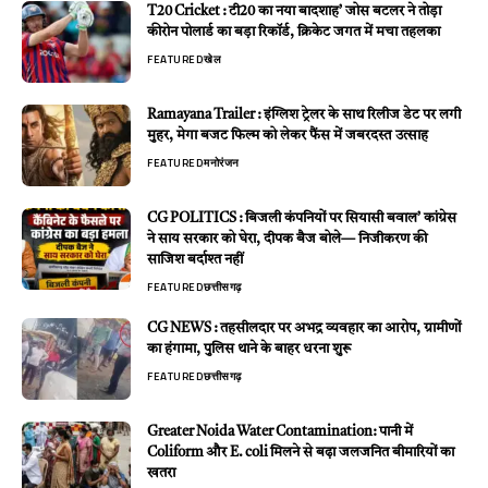
T20 Cricket : टी20 का नया बादशाह’ जोस बटलर ने तोड़ा
कीरोन पोलार्ड का बड़ा रिकॉर्ड, क्रिकेट जगत में मचा तहलका
FEATURED
खेल
Ramayana Trailer : इंग्लिश ट्रेलर के साथ रिलीज डेट पर लगी
मुहर, मेगा बजट फिल्म को लेकर फैंस में जबरदस्त उत्साह
FEATURED
मनोरंजन
CG POLITICS : बिजली कंपनियों पर सियासी बवाल’ कांग्रेस
ने साय सरकार को घेरा, दीपक बैज बोले— निजीकरण की
साजिश बर्दाश्त नहीं
FEATURED
छत्तीसगढ़
CG NEWS : तहसीलदार पर अभद्र व्यवहार का आरोप, ग्रामीणों
का हंगामा, पुलिस थाने के बाहर धरना शुरू
FEATURED
छत्तीसगढ़
Greater Noida Water Contamination: पानी में
Coliform और E. coli मिलने से बढ़ा जलजनित बीमारियों का
खतरा