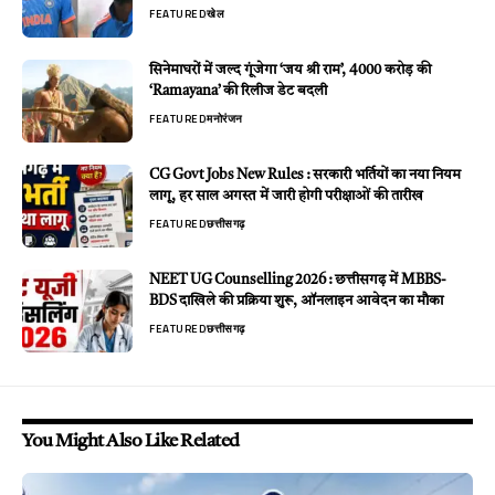
FEATURED
खेल
सिनेमाघरों में जल्द गूंजेगा ‘जय श्री राम’, 4000 करोड़ की
‘Ramayana’ की रिलीज डेट बदली
FEATURED
मनोरंजन
CG Govt Jobs New Rules : सरकारी भर्तियों का नया नियम
लागू, हर साल अगस्त में जारी होगी परीक्षाओं की तारीख
FEATURED
छत्तीसगढ़
NEET UG Counselling 2026 : छत्तीसगढ़ में MBBS-
BDS दाखिले की प्रक्रिया शुरू, ऑनलाइन आवेदन का मौका
FEATURED
छत्तीसगढ़
You Might Also Like Related