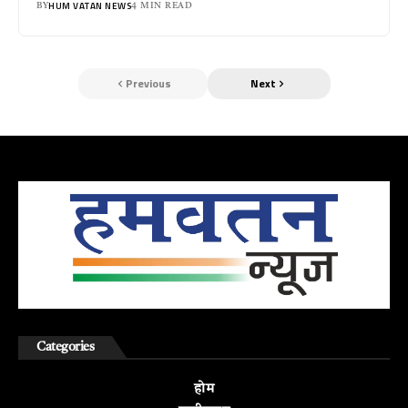
HUM VATAN NEWS
BY
4 MIN READ
Previous
Next
Categories
होम