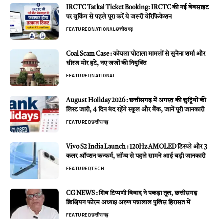
IRCTC Tatkal Ticket Booking: IRCTC की नई वेबसाइट
पर बुकिंग से पहले पूरा करें ये जरूरी वेरिफिकेशन
FEATURED
NATIONAL
छत्तीसगढ़
Coal Scam Case : कोयला घोटाला मामलों से सुनैना शर्मा और
धीरज मोर हटे, नए जजों की नियुक्ति
FEATURED
NATIONAL
August Holiday 2026 : छत्तीसगढ़ में अगस्त की छुट्टियों की
लिस्ट जारी, 4 दिन बंद रहेंगे स्कूल और बैंक, जानें पूरी जानकारी
FEATURED
छत्तीसगढ़
Vivo S2 India Launch : 120Hz AMOLED डिस्प्ले और 3
कलर ऑप्शन कन्फर्म, लॉन्च से पहले सामने आई बड़ी जानकारी
FEATURED
TECH
CG NEWS : शिव टिप्पणी विवाद ने पकड़ा तूल, छत्तीसगढ़
क्रिश्चियन फोरम अध्यक्ष अरुण पन्नालाल पुलिस हिरासत में
FEATURED
छत्तीसगढ़