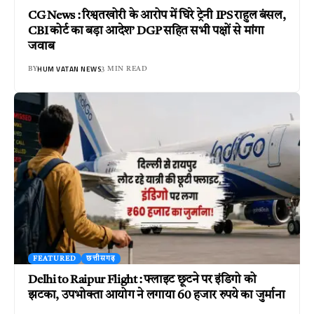
CG News : रिश्वतखोरी के आरोप में घिरे ट्रेनी IPS राहुल बंसल,
CBI कोर्ट का बड़ा आदेश’ DGP सहित सभी पक्षों से मांगा
जवाब
HUM VATAN NEWS
BY
3 MIN READ
FEATURED
छत्तीसगढ़
Delhi to Raipur Flight : फ्लाइट छूटने पर इंडिगो को
झटका, उपभोक्ता आयोग ने लगाया 60 हजार रुपये का जुर्माना