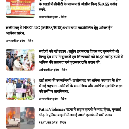
के खातों में डीबीटी के माध्यम से अंतरित किए 630.55 करोड़
रुपये.
अन्य
छत्तीसगढ़
देश - विदेश
छत्तीसगढ़ में NEET-UG (MBBS/BDS) प्रथम चरण काउंसिलिंग हेतु ऑनलाईन
आवेदन प्रारंभ.
अन्य
छत्तीसगढ़
देश - विदेश
स्वदेशी को नई उड़ान : राष्ट्रीय हथकरघा दिवस पर मुख्यमंत्री श्री
विष्णु देव साय ने बुनकरों एवं शिल्पकारों को 10.90 करोड़ रुपये से
अधिक की सहायता एवं पुरस्कार राशि प्रदान की.
उद्योग
छत्तीसगढ़
देश - विदेश
ढाई साल की उपलब्धियाँ- छत्तीसगढ़ का श्रमिक कल्याण के क्षेत्र
में नई पहचान…श्रमिकों के सामाजिक और आर्थिक सशक्तिकरण
को सर्वाेच्च प्राथमिकता.
अन्य
छत्तीसगढ़
देश - विदेश
Patna Violence : पटना में सड़क हादसे के बाद हिंसा, गुस्साई
भीड़ ने पुलिस वाहनों में लगाई आग’ इलाके में भारी तनाव
FEATURED
देश - विदेश