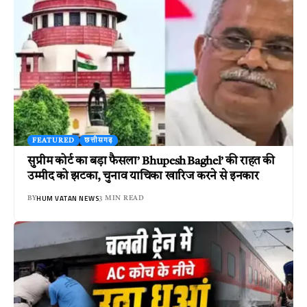
FEATURED
छत्तीसगढ़
सुप्रीम कोर्ट का बड़ा फैसला’ Bhupesh Baghel’ की राहत की
उम्मीद को झटका, चुनाव याचिका खारिज करने से इनकार
HUM VATAN NEWS
BY
3 MIN READ