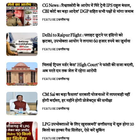
CG News : रिश्वतखोरी के आरोप में घिरे ट्रेनी IPS राहुल बंसल,
CBI कोर्ट का बड़ा आदेश’ DGP सहित सभी पक्षों से मांगा जवाब
FEATURED
छत्तीसगढ़
Delhi to Raipur Flight : फ्लाइट छूटने पर इंडिगो को
झटका, उपभोक्ता आयोग ने लगाया 60 हजार रुपये का जुर्माना
FEATURED
छत्तीसगढ़
भिलाई ट्रिपल मर्डर केस’ High Court’ ने फांसी की सजा बदली,
अब मरते दम तक जेल में रहेगा आरोपी
FEATURED
छत्तीसगढ़
CM Sai का बड़ा फैसला’ सरकारी योजनाओं में लापरवाही नहीं
होगी बर्दाश्त, हर महीने होगी प्रोजेक्ट्स की समीक्षा
FEATURED
छत्तीसगढ़
LPG उपभोक्ताओं के लिए खुशखबरी’ छत्तीसगढ़ में शुरू होगा 10
किलो का हल्का गैस सिलेंडर, ऐसे करें बुकिंग
FEATURED
छत्तीसगढ़