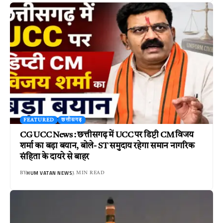
FEATURED
छत्तीसगढ़
CG UCC News : छत्तीसगढ़ में UCC पर डिप्टी CM विजय
शर्मा का बड़ा बयान, बोले- ST समुदाय रहेगा समान नागरिक
संहिता के दायरे से बाहर
HUM VATAN NEWS
BY
3 MIN READ