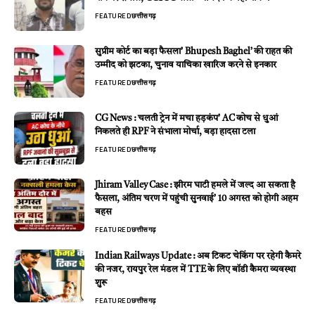
FEATURED
छत्तीसगढ़
सुप्रीम कोर्ट का बड़ा फैसला’ Bhupesh Baghel’ की राहत की
उम्मीद को झटका, चुनाव याचिका खारिज करने से इनकार
FEATURED
छत्तीसगढ़
CG News : चलती ट्रेन में मचा हड़कंप’ AC कोच से धुआं
निकलते ही RPF ने संभाला मोर्चा, बड़ा हादसा टला
FEATURED
छत्तीसगढ़
Jhiram Valley Case : झीरम घाटी हमले में जल्द आ सकता है
फैसला, अंतिम चरण में पहुंची सुनवाई’ 10 अगस्त को होगी अहम
बहस
FEATURED
छत्तीसगढ़
Indian Railways Update : अब टिकट चेकिंग पर रहेगी कैमरे
की नजर, रायपुर रेल मंडल में TTE के लिए बॉडी कैमरा व्यवस्था
शुरू
FEATURED
छत्तीसगढ़