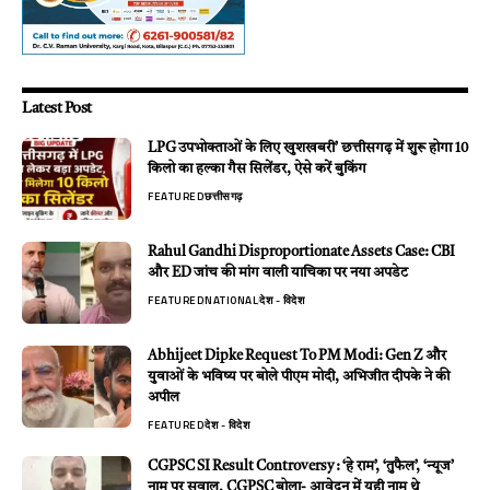
Latest Post
LPG उपभोक्ताओं के लिए खुशखबरी’ छत्तीसगढ़ में शुरू होगा 10
किलो का हल्का गैस सिलेंडर, ऐसे करें बुकिंग
FEATURED
छत्तीसगढ़
Rahul Gandhi Disproportionate Assets Case: CBI
और ED जांच की मांग वाली याचिका पर नया अपडेट
FEATURED
NATIONAL
देश - विदेश
Abhijeet Dipke Request To PM Modi: Gen Z और
युवाओं के भविष्य पर बोले पीएम मोदी, अभिजीत दीपके ने की
अपील
FEATURED
देश - विदेश
CGPSC SI Result Controversy : ‘हे राम’, ‘तुफैल’, ‘न्यूज’
नाम पर सवाल, CGPSC बोला- आवेदन में यही नाम थे