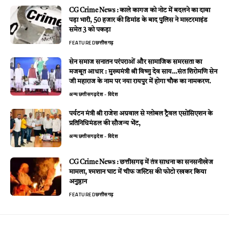
CG Crime News : काले कागज को नोट में बदलने का दावा
पड़ा भारी, 50 हजार की डिमांड के बाद पुलिस ने मास्टरमाइंड
समेत 3 को पकड़ा
FEATURED
छत्तीसगढ़
सेन समाज सनातन परंपराओं और सामाजिक समरसता का
मजबूत आधार : मुख्यमंत्री श्री विष्णु देव साय…संत शिरोमणि सेन
जी महाराज के नाम पर नया रायपुर में होगा चौक का नामकरण.
अन्य
छत्तीसगढ़
देश - विदेश
पर्यटन मंत्री श्री राजेश अग्रवाल से ग्लोबल ट्रैवल एसोसिएशन के
प्रतिनिधिमंडल की सौजन्य भेंट,
अन्य
छत्तीसगढ़
देश - विदेश
CG Crime News : छत्तीसगढ़ में तंत्र साधना का सनसनीखेज
मामला, श्मशान घाट में चीफ जस्टिस की फोटो रखकर किया
अनुष्ठान
FEATURED
छत्तीसगढ़