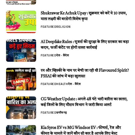
Shukrawar Ke Achuk Upay : शुक्रवार को करें ये 10 उपाय,
माता लक्ष्मी की बरसेगी विशेष कृपा
FEATURED
RELIGION
AI Deepfake Rules : यूजर्स की सुरक्षा के लिए सरकार का बड़ा
कदम, फर्जी कंटेंट पर होगी सख्त कार्रवाई
FEATURED
देश - विदेश
रम और व्हिस्की के नाम पर बेची जा रही थी Flavoured Spirit?
FSSAI की जांच में बड़ा खुलासा
FEATURED
HEALTH
देश - विदेश
CG Weather Update : अगले 48 घंटे भारी बारिश का खतरा,
कई जिलों के लिए मौसम विभाग ने जारी किया अलर्ट
FEATURED
छत्तीसगढ़
Kia Syros EV vs MG Windsor EV : फीचर्स, रेंज और
कीमत के मामले में जानें कौन सी कार है आपके लिए बेस्ट