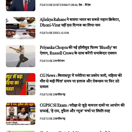
FEATURED
INTERNATIONAL
देश - विदेश
Ajinkya Rahane ने बताया भारत का सबसे महान क्रिकेटर,
Dhoni-Virat नहीं इस दिग्गज का लिया नाम
FEATURED
RELIGION
Priyanka Chopra की नई हॉलीवुड फिल्म ‘Bluefly’ का
ऐलान, Russell Crowe के साथ करेंगी धमाकेदार एक्शन
FEATURED
मनोरंजन
CG News : बिलासपुर में मलेरिया का प्रकोप जारी, महिला की
मौत से बढ़ी चिंता’ समय पर इलाज और रोकथाम पर फिर उठे
सवाल
FEATURED
छत्तीसगढ़
CGPSC SI Exam : परीक्षा से जुड़े वायरल दावों पर आयोग की
सफाई, ‘हे राम, तुफैल और न्यूज’ चर्चा पर स्थिति स्पष्ट
FEATURED
छत्तीसगढ़