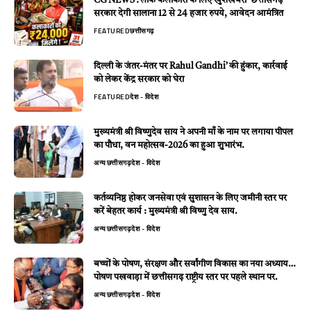
CG NEWS : लोक कलाकारों के लिए खुशखबरी’ छत्तीसगढ़
सरकार देगी सालाना 12 से 24 हजार रुपये, आवेदन आमंत्रित
FEATURED
छत्तीसगढ़
दिल्ली के जंतर-मंतर पर Rahul Gandhi’ की हुंकार, कार्रवाई
को लेकर केंद्र सरकार को घेरा
FEATURED
देश - विदेश
मुख्यमंत्री श्री विष्णुदेव साय ने अपनी माँ के नाम पर लगाया पीपल
का पौधा, वन महोत्सव-2026 का हुआ शुभारंभ.
अन्य
छत्तीसगढ़
देश - विदेश
कर्तव्यनिष्ठ होकर जनसेवा एवं सुशासन के लिए जमीनी स्तर पर
करें बेहतर कार्य : मुख्यमंत्री श्री विष्णु देव साय.
अन्य
छत्तीसगढ़
देश - विदेश
बच्चों के पोषण, संरक्षण और सर्वांगीण विकास का नया अध्याय…
पोषण पखवाड़ा में छत्तीसगढ़ राष्ट्रीय स्तर पर पहले स्थान पर.
अन्य
छत्तीसगढ़
देश - विदेश