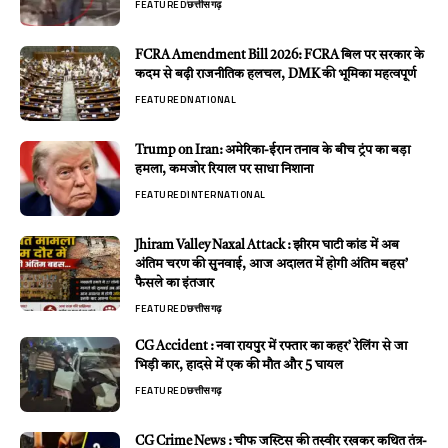
FEATURED
छत्तीसगढ़
FCRA Amendment Bill 2026: FCRA बिल पर सरकार के
कदम से बढ़ी राजनीतिक हलचल, DMK की भूमिका महत्वपूर्ण
FEATURED
NATIONAL
Trump on Iran: अमेरिका-ईरान तनाव के बीच ट्रंप का बड़ा
हमला, कमजोर रियाल पर साधा निशाना
FEATURED
INTERNATIONAL
Jhiram Valley Naxal Attack : झीरम घाटी कांड में अब
अंतिम चरण की सुनवाई, आज अदालत में होगी अंतिम बहस’
फैसले का इंतजार
FEATURED
छत्तीसगढ़
CG Accident : नवा रायपुर में रफ्तार का कहर’ रेलिंग से जा
भिड़ी कार, हादसे में एक की मौत और 5 घायल
FEATURED
छत्तीसगढ़
CG Crime News : चीफ जस्टिस की तस्वीर रखकर कथित तंत्र-