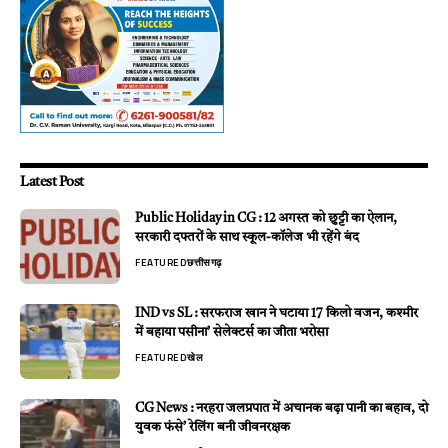
Latest Post
Public Holiday in CG : 12 अगस्त को छुट्टी का ऐलान,
सरकारी दफ्तरों के साथ स्कूल-कॉलेज भी रहेंगे बंद
FEATURED
छत्तीसगढ़
IND vs SL : सरफराज खान ने घटाया 17 किलो वजन, कश्मीर
में बहाया पसीना’ सेलेक्टर्स का जीता भरोसा
FEATURED
खेल
CG News : नरहरा जलप्रपात में अचानक बढ़ा पानी का बहाव, दो
युवक फंसे’ रेलिंग बनी जीवनरक्षक