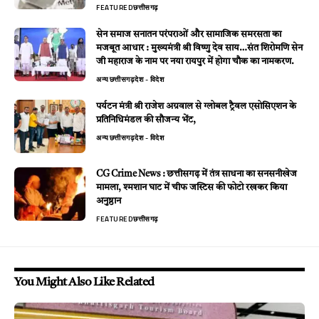
FEATURED
छत्तीसगढ़
सेन समाज सनातन परंपराओं और सामाजिक समरसता का
मजबूत आधार : मुख्यमंत्री श्री विष्णु देव साय…संत शिरोमणि सेन
जी महाराज के नाम पर नया रायपुर में होगा चौक का नामकरण.
अन्य
छत्तीसगढ़
देश - विदेश
पर्यटन मंत्री श्री राजेश अग्रवाल से ग्लोबल ट्रैवल एसोसिएशन के
प्रतिनिधिमंडल की सौजन्य भेंट,
अन्य
छत्तीसगढ़
देश - विदेश
CG Crime News : छत्तीसगढ़ में तंत्र साधना का सनसनीखेज
मामला, श्मशान घाट में चीफ जस्टिस की फोटो रखकर किया
अनुष्ठान
FEATURED
छत्तीसगढ़
You Might Also Like Related