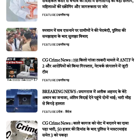
सर्वाइकल कैंसर से बचाव की दिशा में छत्तीसगढ़ की बड़ी छलांग,
महिलाओं की स्क्रीनिंग और जागरूकता पर जोर
FEATURED
छत्तीसगढ़
श्मशान में शव दफनाने पर ग्रामीणों ने की घेराबंदी, पुलिस की
समझाइश के बाद सुलझा विवाद
FEATURED
छत्तीसगढ़
CG Crime News : 191 किलो गांजा तस्करी मामले में ANTF ने
2 और आरोपियों को किया गिरफ्तार, नेटवर्क खंगालने में जुटी
टीम
FEATURED
छत्तीसगढ़
BREAKING NEWS : प्रयागराज में अतीक अहमद के बेटे
अबान का जनाजा, अंतिम विदाई देने पहुंचे दोनों भाई; भारी भीड़
से बिगड़े हालात
FEATURED
देश - विदेश
CG Crime News : काले कागज को नोट में बदलने का दावा
पड़ा भारी, 50 हजार की डिमांड के बाद पुलिस ने मास्टरमाइंड
समेत 3 को पकड़ा