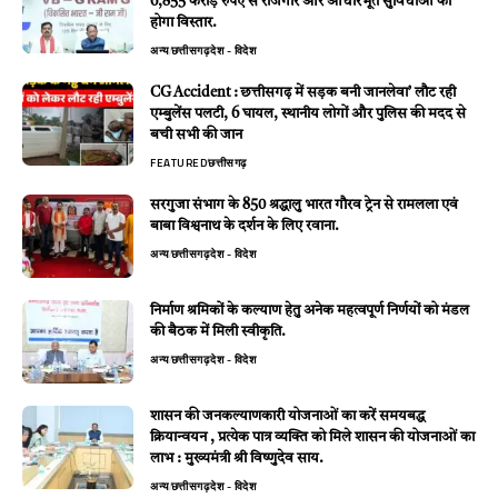
6,855 करोड़ रुपए से रोजगार और आधारभूत सुविधाओं का
होगा विस्तार.
अन्य
छत्तीसगढ़
देश - विदेश
CG Accident : छत्तीसगढ़ में सड़क बनी जानलेवा’ लौट रही
एम्बुलेंस पलटी, 6 घायल, स्थानीय लोगों और पुलिस की मदद से
बची सभी की जान
FEATURED
छत्तीसगढ़
सरगुजा संभाग के 850 श्रद्धालु भारत गौरव ट्रेन से रामलला एवं
बाबा विश्वनाथ के दर्शन के लिए रवाना.
अन्य
छत्तीसगढ़
देश - विदेश
निर्माण श्रमिकों के कल्याण हेतु अनेक महत्वपूर्ण निर्णयों को मंडल
की बैठक में मिली स्वीकृति.
अन्य
छत्तीसगढ़
देश - विदेश
शासन की जनकल्याणकारी योजनाओं का करें समयबद्ध
क्रियान्वयन , प्रत्येक पात्र व्यक्ति को मिले शासन की योजनाओं का
लाभ : मुख्यमंत्री श्री विष्णुदेव साय.
अन्य
छत्तीसगढ़
देश - विदेश